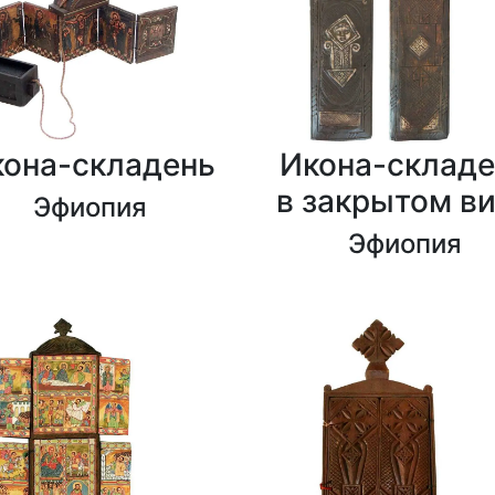
кона-складень
Икона-складе
в закрытом в
Эфиопия
Эфиопия