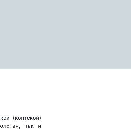
кой (коптской)
олотен, так и