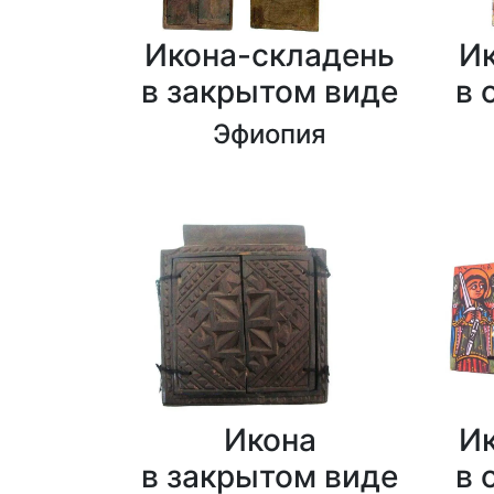
Икона-складень
И
в закрытом виде
в 
Эфиопия
Икона
И
в закрытом виде
в 