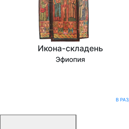
Икона-складень
Эфиопия
В РА