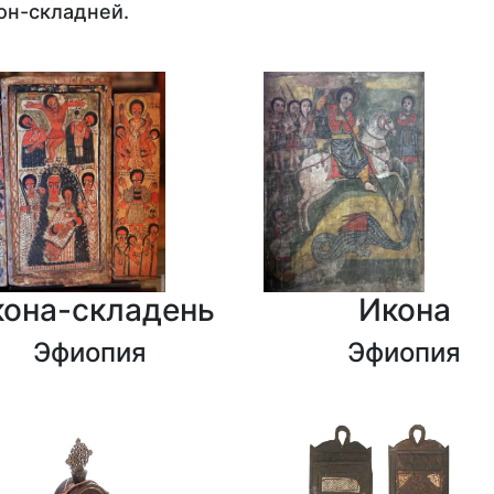
он-складней.
кона-складень
Икона
Эфиопия
Эфиопия