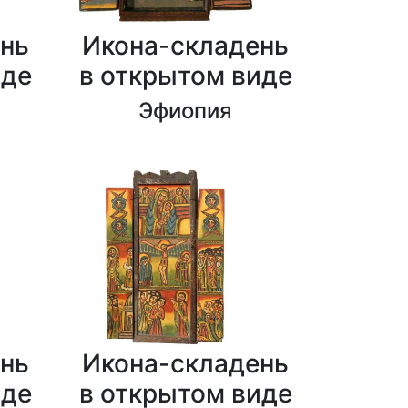
нь
Икона-складень
иде
в открытом виде
Эфиопия
нь
Икона-складень
иде
в открытом виде