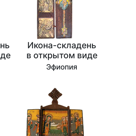
нь
Икона-складень
иде
в открытом виде
Эфиопия