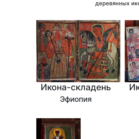
деревянных ик
Икона-складень
И
Эфиопия