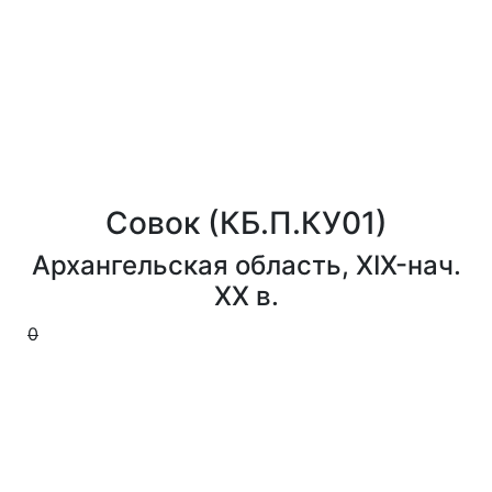
Совок
(КБ.П.КУ01)
Архангельская область, XIX-нач.
XX в.
0
0