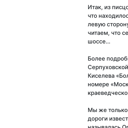
Итак, из писц
что находилос
левую сторону
читаем, что с
шоссе…
Более подроб
Серпуховской
Киселева «Бо
номере «Моско
краеведческо
Мы же только
дороги извест
называлась О