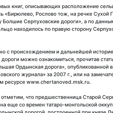
овых книг, описывающих расположение сельц
ь «Бирюлево, Рослово тож, на речке Сухой 
 Болшие Серпуховские дороги», а по данным
ельцо находилось по правую сторону Серпух
но с происхождением и дальнейшей истори
 дороги можно ознакомиться, прочитав стат
льшая Ордынская дорога», опубликованной в
вского журнала» за 2007 г., или на замеча
м ресурсе www.chertanoved.msk.ru.
 отметим, что предшественница Старой Сер
на еще со времен татаро-монгольской оккуп
рдынской дорогой, построенной при князе Д