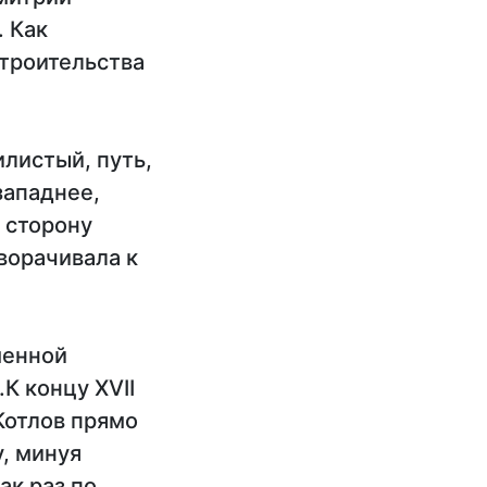
. Как
строительства
илистый, путь,
западнее,
 сторону
ворачивала к
менной
К концу XVII
 Котлов прямо
у, минуя
ак раз по