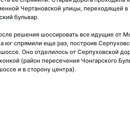
менной Чертановской улицы, переходящей в
кий бульвар.
 после решения шоссировать все идущие от 
на юг спрямили еще раз, построив Серпухов
 шоссе. Оно отделилось от Серпуховской до
хонкой (район пересечения Чонгарского Бул
оссе и в сторону центра).