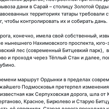
ывоза дани в Сарай – столицу Золотой Орды
завоеванных территориях татары требовали 
, чтобы контролировать их и собирать дань.
ога, конечно, имела свой собственный, изв
ле нынешнего Нахимовского проспекта, юго-
овский лес (современный Битцевкий парк), в
во и проходя через Тёплый Стан и далее, по
убино.
ремени маршрут Ордынки в пределах совре
жайшего Подмосковья претерпел изменения.
 известная как Серпуховская дорога, шла от
ертаново, Красное, Бирюлево и Старую Битц
есть её спрямили. Старая дорога проходила к