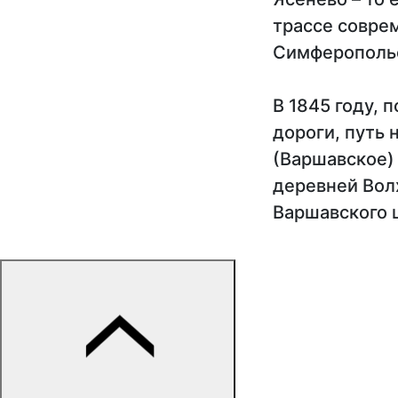
трассе совре
Симферопольс
В 1845 году,
дороги, путь 
(Варшавское)
деревней Вол
Варшавского ш