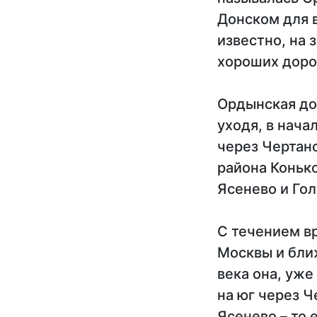
Донском для в
известно, на 
хороших дорог
Ордынская дор
уходя, в нача
через Чертан
района Конько
Ясенево и Гол
С течением в
Москвы и бли
века она, уже
на юг через Ч
Ясенево – то 