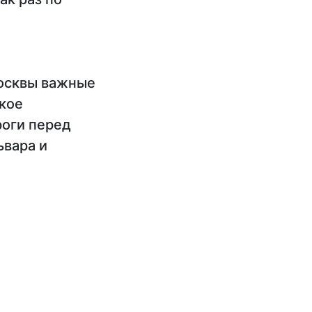
Москвы важные
ское
роги перед
ьвара и