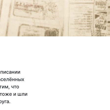
описании
населённых
тим, что
 тоже и шли
руга.