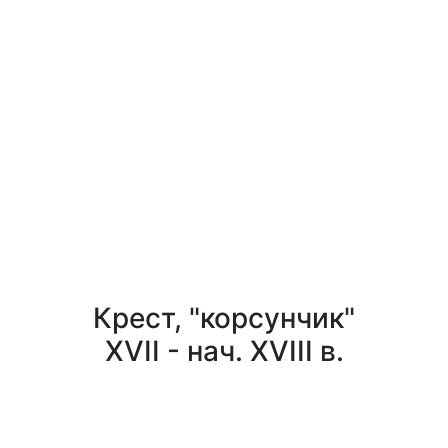
Крест, "корсунчик"
XVII - нач. XVIII в.
0
0
Заказать