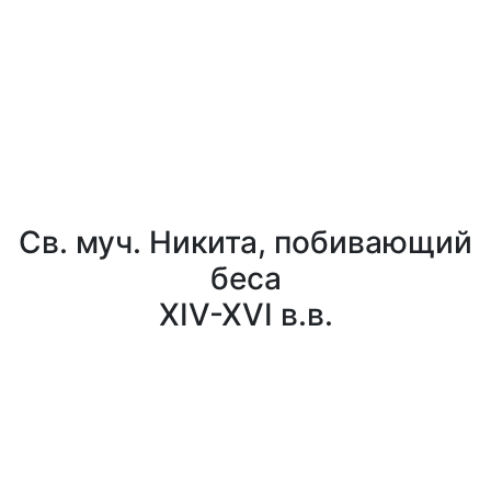
Св. муч. Никита, побивающий
беса
XIV-XVI в.в.
0
0
Заказать