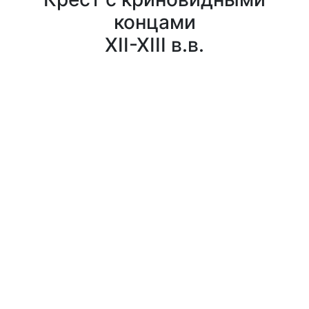
концами
XII-XIII в.в.
0