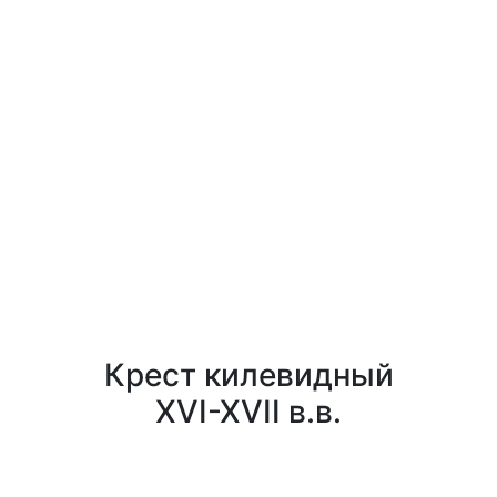
Крест килевидный
XVI-XVII в.в.
0
0
Заказать