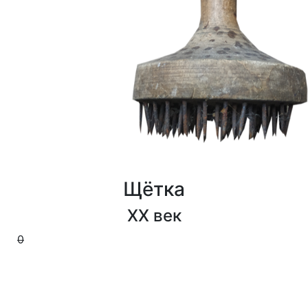
Щётка
XX век
0
0