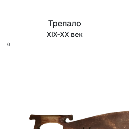
Трепало
XIX-XX век
0
0